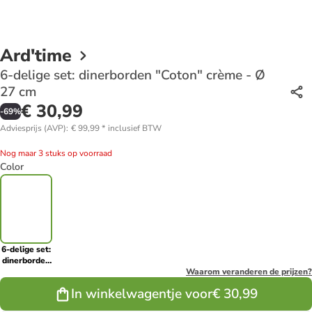
Ard'time
6-delige set: dinerborden "Coton" crème - Ø
27 cm
€ 30,99
-
69
%
Adviesprijs (AVP)
:
€ 99,99
*
inclusief BTW
Nog maar 3 stuks op voorraad
Color
6-delige set:
dinerborden
"Coton"
Waarom veranderen de prijzen?
crème - Ø 27
In winkelwagentje voor
€ 30,99
cm