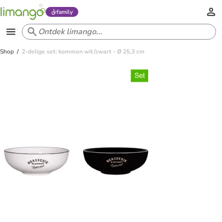
family
Shop
2-delige set: kommen wit/zwart - Ø 25,3 cm