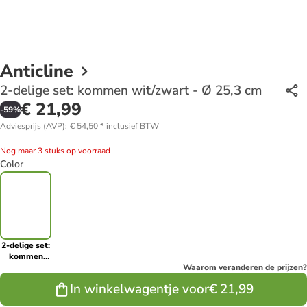
Anticline
2-delige set: kommen wit/zwart - Ø 25,3 cm
€ 21,99
-
59
%
Adviesprijs (AVP)
:
€ 54,50
*
inclusief BTW
Nog maar 3 stuks op voorraad
Color
2-delige set:
kommen
wit/zwart -
Waarom veranderen de prijzen?
Ø 25,3 cm
In winkelwagentje voor
€ 21,99