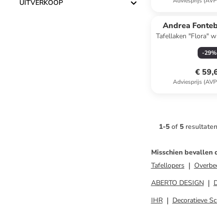
Adviesprijs (AVP
UITVERKOOP
Andrea Fonte
Tafellaken "Flora" w
(L)300 x (B
-
29
%
€ 59,
Adviesprijs (AVP
1
-
5
of
5
resultate
Misschien bevallen 
Tafellopers
Overbec
ABERTO DESIGN
IHR
Decoratieve Sc