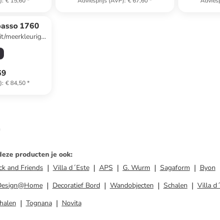
)
:
€ 15,60
*
Adviesprijs (AVP)
:
€ 67,60
*
Adviesp
basso 1760
it/meerkleurig -
)150 cm
69
)
:
€ 84,50
*
n
deze producten je ook
:
k and Friends
Villa d´Este
APS
G. Wurm
Sagaform
Byon
Design@Home
Decoratief Bord
Wandobjecten
Schalen
Villa d
halen
Tognana
Novita