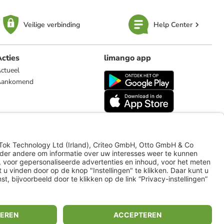
Veilige verbinding
Help Center
cties
limango app
ctueel
Aankomend
limango.de
limango.pl