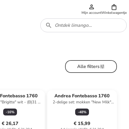
Mijn account
Winkelwagentje
Alle filters
 Fontebasso 1760
Andrea Fontebasso 1760
Brigitte" wit - (B)31 x
2-delige set: mokken "New Milk"
)6 x (D)19 cm
groen/lichtblauw - 400 ml
-
16
%
-
48
%
€ 26,17
€ 15,99