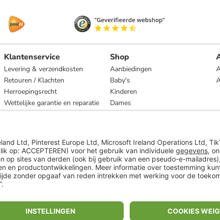
Klantenservice
Shop
A
Levering & verzendkosten
Aanbiedingen
A
Retouren / Klachten
Baby's
Herroepingsrecht
Kinderen
Wettelijke garantie en reparatie
Dames
Heren
Wonen
Merken
* Op basis van de adviesprijs van de fabrikant
** Alle prijsopgaven zijn inclusief belasting en exclusief verzendkosten
ᵃ Bij een minimale bestelwaarde van €15.
ᶜ Alle informatie & voorwaarden op
www.limango.nl/invite