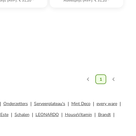
rijs (AVP)
:
€ 31,20
*
Adviesprijs (AVP)
:
€ 31,20
*
1
Onderzetters
Serveerplateau's
Mint Deco
every ware
´Este
Schalen
LEONARDO
HouseVitamin
Brandt