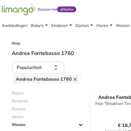
Bespaar met
family
Aanbiedingen
Baby's
Kinderen
Dames
Heren
Wonen
Shop
Andrea Fontebasso 1760
Populariteit
Andrea Fontebasso 1760
Baby's
Andrea Fonte
Kinderen
Mok "Breakfast Tim
Dames
ml
Heren
Wonen
€ 16,