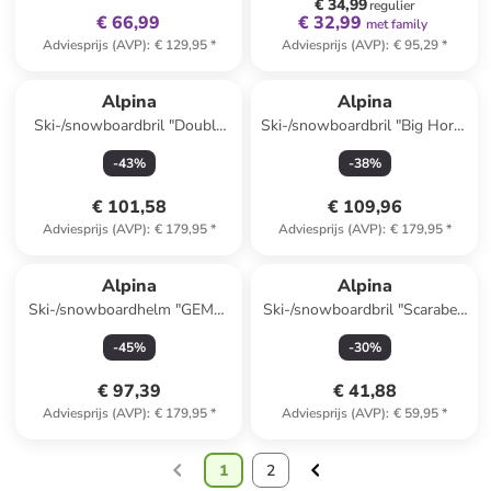
€ 34,99
regulier
€ 66,99
€ 32,99
met family
Adviesprijs (AVP)
:
€ 129,95
*
Adviesprijs (AVP)
:
€ 95,29
*
Alpina
Alpina
Ski-/snowboardbril "Double
Ski-/snowboardbril "Big Horn"
Jack" wit/grijs
zwart/goudkleurig
-
43
%
-
38
%
€ 101,58
€ 109,96
Adviesprijs (AVP)
:
€ 179,95
*
Adviesprijs (AVP)
:
€ 179,95
*
Alpina
Alpina
Ski-/snowboardhelm "GEMS"
Ski-/snowboardbril "Scarabeo
grijs
JR" zwart/lichtroze
-
45
%
-
30
%
€ 97,39
€ 41,88
Adviesprijs (AVP)
:
€ 179,95
*
Adviesprijs (AVP)
:
€ 59,95
*
1
2