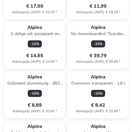
€ 17,99
€ 11,99
Adviesprijs (AVP)
:
€ 33,29
*
Adviesprijs (AVP)
:
€ 19,19
*
Alpina
Alpina
2-delige set: pizzaplank en
Ski-/snowboardbril "Scarabeo
pizzasnijder lichtbruin - Ø 34
JR" zwart/blauw
-
12
%
-
33
%
cm
€ 14,65
€ 39,79
Adviesprijs (AVP)
:
€ 16,69
*
Adviesprijs (AVP)
:
€ 59,95
*
Alpina
Alpina
Grillmand zilverkleurig - (B)35
Ovenvorm transparant - 1,6 l
x (H)55 cm
-
15
%
-
10
%
€ 8,89
€ 9,42
Adviesprijs (AVP)
:
€ 10,49
*
Adviesprijs (AVP)
:
€ 10,49
*
Alpina
Alpina