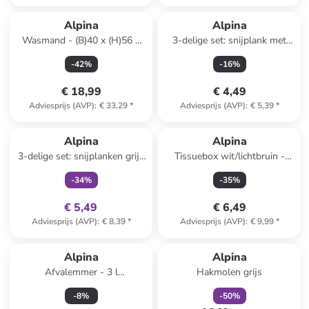
Alpina
Alpina
Wasmand - (B)40 x (H)56 x
3-delige set: snijplank met
(D)30 cm
accessoires
-
42
%
-
16
%
(verrassingsproduct)
€ 18,99
€ 4,49
Adviesprijs (AVP)
:
€ 33,29
*
Adviesprijs (AVP)
:
€ 5,39
*
family
exclusief
Alpina
Alpina
3-delige set: snijplanken grijs
Tissuebox wit/lichtbruin -
- (B)29 x (H)38 cm
(B)26 x (H)13 x (D)8,6 cm
-
34
%
-
35
%
€ 5,49
€ 6,49
Adviesprijs (AVP)
:
€ 8,39
*
Adviesprijs (AVP)
:
€ 9,99
*
family
korting
Alpina
Alpina
Afvalemmer - 3 l
Hakmolen grijs
(verrassingsproduct)
-
8
%
-
50
%