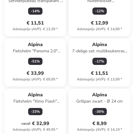
Serveerplateau transparant -
Ruitenwisser
Ø 16 cm
zilverkleurig/turquoise - (L)89
-
14
%
-
12
%
x (B)25 cm
€ 11,51
€ 12,99
Adviesprijs (AVP)
:
€ 13,39
*
Adviesprijs (AVP)
:
€ 14,89
*
Alpina
Alpina
Fietshelm "Panoma 2.0"
7-delige set: multikeukenrasp
blauw
wit
-
51
%
-
17
%
€ 33,99
€ 11,51
Adviesprijs (AVP)
:
€ 69,95
*
Adviesprijs (AVP)
:
€ 13,99
*
Alpina
Alpina
Fietshelm "Ximo Flash"
Grillpan zwart - Ø 24 cm
meerkleurig
-
33
%
-
36
%
€ 32,99
€ 8,99
vanaf
:
Adviesprijs (AVP)
:
€ 49,95
*
Adviesprijs (AVP)
:
€ 14,19
*