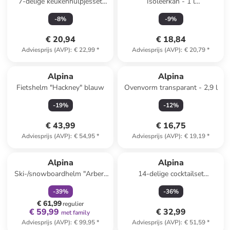
7-delige keukenhulpjesset
Isoleerkan - 1 l
meerkleurig
(verrassingsproduct)
-
8
%
-
9
%
€ 20,94
€ 18,84
Adviesprijs (AVP)
:
€ 22,99
*
Adviesprijs (AVP)
:
€ 20,79
*
Alpina
Alpina
Fietshelm "Hackney" blauw
Ovenvorm transparant - 2,9 l
-
19
%
-
12
%
€ 43,99
€ 16,75
Adviesprijs (AVP)
:
€ 54,95
*
Adviesprijs (AVP)
:
€ 19,19
*
family
korting
Alpina
Alpina
Ski-/snowboardhelm "Arber"
14-delige cocktailset
lichtroze
zilverkleurig
-
39
%
-
36
%
€ 61,99
regulier
€ 59,99
€ 32,99
met family
Adviesprijs (AVP)
:
€ 99,95
*
Adviesprijs (AVP)
:
€ 51,59
*