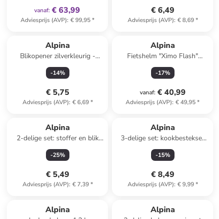
€ 63,99
€ 6,49
vanaf
:
Adviesprijs (AVP)
:
€ 99,95
*
Adviesprijs (AVP)
:
€ 8,69
*
Alpina
Alpina
Blikopener zilverkleurig -
Fietshelm "Ximo Flash"
(H)21 cm
wit/meerkleurig
-
14
%
-
17
%
€ 5,75
€ 40,99
vanaf
:
Adviesprijs (AVP)
:
€ 6,69
*
Adviesprijs (AVP)
:
€ 49,95
*
Alpina
Alpina
2-delige set: stoffer en blik
3-delige set: kookbestekset
grijs/lichtblauw - (B)34 x
bruin - (H)30 cm
-
25
%
-
15
%
(H)23 x (D)10,5 cm
€ 5,49
€ 8,49
Adviesprijs (AVP)
:
€ 7,39
*
Adviesprijs (AVP)
:
€ 9,99
*
Alpina
Alpina