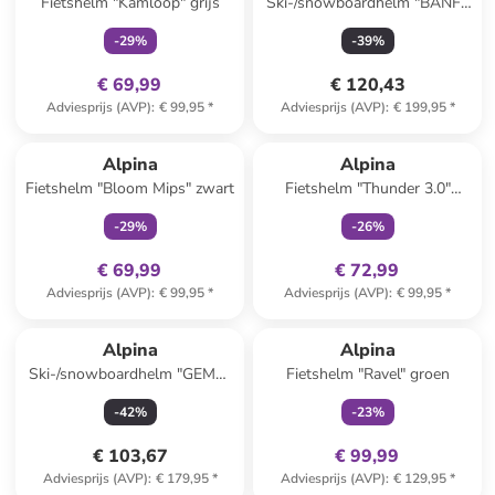
Fietshelm "Kamloop" grijs
Ski-/snowboardhelm "BANFF
MIPS" zwart
-
29
%
-
39
%
€ 69,99
€ 120,43
Adviesprijs (AVP)
:
€ 99,95
*
Adviesprijs (AVP)
:
€ 199,95
*
family
exclusief
family
exclusief
Alpina
Alpina
Fietshelm "Bloom Mips" zwart
Fietshelm "Thunder 3.0"
zwart/antraciet
-
29
%
-
26
%
€ 69,99
€ 72,99
Adviesprijs (AVP)
:
€ 99,95
*
Adviesprijs (AVP)
:
€ 99,95
*
family
exclusief
Alpina
Alpina
Ski-/snowboardhelm "GEMS"
Fietshelm "Ravel" groen
geel
-
42
%
-
23
%
€ 103,67
€ 99,99
Adviesprijs (AVP)
:
€ 179,95
*
Adviesprijs (AVP)
:
€ 129,95
*