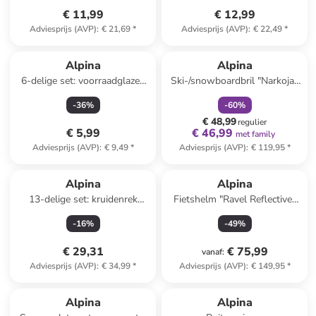
€ 11,99
€ 12,99
Adviesprijs (AVP)
:
€ 21,69
*
Adviesprijs (AVP)
:
€ 22,49
*
family
korting
Alpina
Alpina
6-delige set: voorraadglazen
Ski-/snowboardbril "Narkoja-
lichtblauw/rood - 200 ml
Q-Lite" zwart/lichtbruin
-
36
%
-
60
%
€ 48,99
regulier
€ 5,99
€ 46,99
met family
Adviesprijs (AVP)
:
€ 9,49
*
Adviesprijs (AVP)
:
€ 119,95
*
Alpina
Alpina
13-delige set: kruidenrek
Fietshelm "Ravel Reflective"
zilverkleurig - (H)23 x Ø 19
zwart
-
16
%
-
49
%
cm
€ 29,31
€ 75,99
vanaf
:
Adviesprijs (AVP)
:
€ 34,99
*
Adviesprijs (AVP)
:
€ 149,95
*
Alpina
Alpina