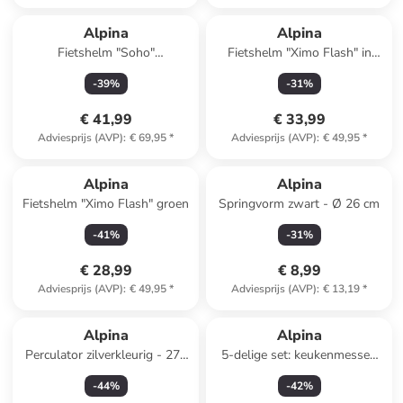
Alpina
Alpina
Fietshelm "Soho"
Fietshelm "Ximo Flash" in
donkerblauw
turquoise
-
39
%
-
31
%
€ 41,99
€ 33,99
Adviesprijs (AVP)
:
€ 69,95
*
Adviesprijs (AVP)
:
€ 49,95
*
Alpina
Alpina
Fietshelm "Ximo Flash" groen
Springvorm zwart - Ø 26 cm
-
41
%
-
31
%
€ 28,99
€ 8,99
Adviesprijs (AVP)
:
€ 49,95
*
Adviesprijs (AVP)
:
€ 13,19
*
Alpina
Alpina
Perculator zilverkleurig - 270
5-delige set: keukenmessen
ml
zilverkleurig
-
44
%
-
42
%