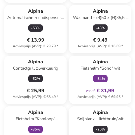
Alpina
Alpina
Automatische zeepdispenser -
Wasmand - (B)50 x (H)35,5 x
280 ml (verrassingsproduct)
(D)38,5 cm
-
53
%
-
43
%
(verrassingsproduct)
€ 13,99
€ 9,49
Adviesprijs (AVP)
:
€ 29,79
*
Adviesprijs (AVP)
:
€ 16,69
*
family
exclusief
Alpina
Alpina
Contactgrill zilverkleurig
Fietshelm "Soho" wit
-
62
%
-
54
%
€ 25,99
€ 31,99
vanaf
:
Adviesprijs (AVP)
:
€ 68,49
*
Adviesprijs (AVP)
:
€ 69,95
*
family
exclusief
Alpina
Alpina
Fietshelm "Kamloop"
Snijplank - lichtbruin/wit
turquoise
(B)38,2 x (H)22 cm
-
35
%
-
25
%