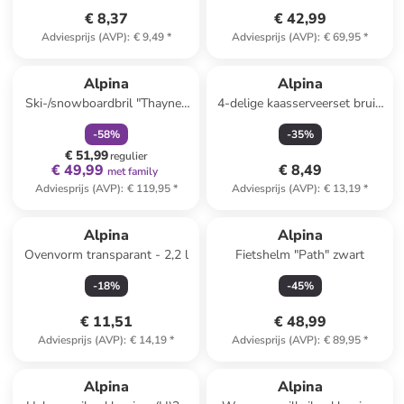
€ 8,37
€ 42,99
Adviesprijs (AVP)
:
€ 9,49
*
Adviesprijs (AVP)
:
€ 69,95
*
family
korting
Alpina
Alpina
Ski-/snowboardbril "Thaynes
4-delige kaasserveerset bruin
Q" wit/lichtroze
- (B)32 x (H)17,5 x (D)1,5 cm
-
58
%
-
35
%
€ 51,99
regulier
€ 49,99
€ 8,49
met family
Adviesprijs (AVP)
:
€ 119,95
*
Adviesprijs (AVP)
:
€ 13,19
*
Alpina
Alpina
Ovenvorm transparant - 2,2 l
Fietshelm "Path" zwart
-
18
%
-
45
%
€ 11,51
€ 48,99
Adviesprijs (AVP)
:
€ 14,19
*
Adviesprijs (AVP)
:
€ 89,95
*
Alpina
Alpina