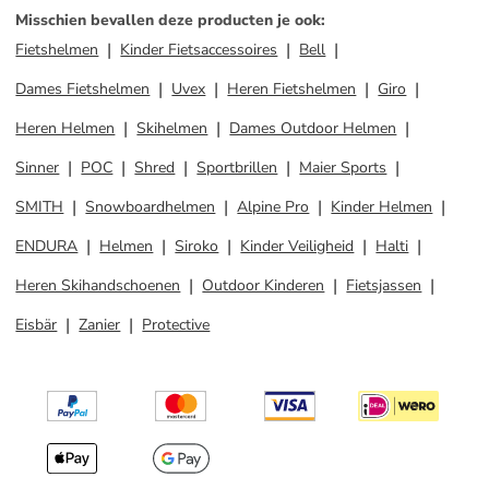
Misschien bevallen deze producten je ook
:
Fietshelmen
Kinder Fietsaccessoires
Bell
Dames Fietshelmen
Uvex
Heren Fietshelmen
Giro
Heren Helmen
Skihelmen
Dames Outdoor Helmen
Sinner
POC
Shred
Sportbrillen
Maier Sports
SMITH
Snowboardhelmen
Alpine Pro
Kinder Helmen
ENDURA
Helmen
Siroko
Kinder Veiligheid
Halti
Heren Skihandschoenen
Outdoor Kinderen
Fietsjassen
Eisbär
Zanier
Protective