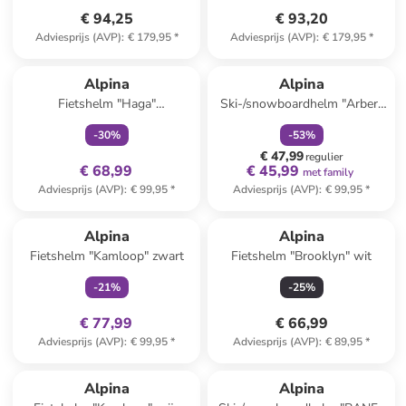
€ 94,25
€ 93,20
Adviesprijs (AVP)
:
€ 179,95
*
Adviesprijs (AVP)
:
€ 179,95
*
family
exclusief
family
korting
Alpina
Alpina
Fietshelm "Haga"
Ski-/snowboardhelm "Arber"
donkerblauw
kaki
-
30
%
-
53
%
€ 47,99
regulier
€ 68,99
€ 45,99
met family
Adviesprijs (AVP)
:
€ 99,95
*
Adviesprijs (AVP)
:
€ 99,95
*
family
exclusief
Alpina
Alpina
Fietshelm "Kamloop" zwart
Fietshelm "Brooklyn" wit
-
21
%
-
25
%
€ 77,99
€ 66,99
Adviesprijs (AVP)
:
€ 99,95
*
Adviesprijs (AVP)
:
€ 89,95
*
family
exclusief
Alpina
Alpina