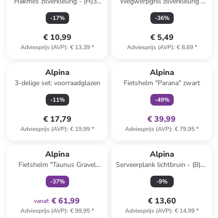
Hakmes zilverkleurig - (H)31
Wegwerpgrill zilverkleurig -
cm
(B)31 x (H)24 cm
-
17
%
-
36
%
€ 10,99
€ 5,49
Adviesprijs (AVP)
:
€ 13,39
*
Adviesprijs (AVP)
:
€ 8,69
*
family
exclusief
Alpina
Alpina
3-delige set: voorraadglazen
Fietshelm "Parana" zwart
-
11
%
-
49
%
€ 17,79
€ 39,99
Adviesprijs (AVP)
:
€ 19,99
*
Adviesprijs (AVP)
:
€ 79,95
*
family
exclusief
Alpina
Alpina
Fietshelm "Taunus Gravel
Serveerplank lichtbruin - (B)38
Mips" crème
x (H)20,5 x (D)5,5 cm
-
37
%
-
9
%
€ 61,99
€ 13,60
vanaf
:
Adviesprijs (AVP)
:
€ 99,95
*
Adviesprijs (AVP)
:
€ 14,99
*