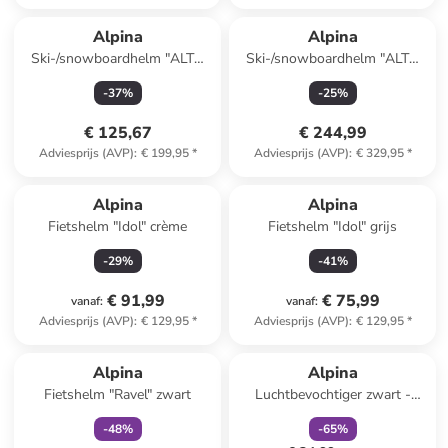
Alpina
Alpina
Ski-/snowboardhelm "ALTO
Ski-/snowboardhelm "ALTO
Q-LITE" zwart/blauw
QV" donkerblauw
-
37
%
-
25
%
€ 125,67
€ 244,99
Adviesprijs (AVP)
:
€ 199,95
*
Adviesprijs (AVP)
:
€ 329,95
*
Alpina
Alpina
Fietshelm "Idol" crème
Fietshelm "Idol" grijs
-
29
%
-
41
%
€ 91,99
€ 75,99
vanaf
:
vanaf
:
Adviesprijs (AVP)
:
€ 129,95
*
Adviesprijs (AVP)
:
€ 129,95
*
family
exclusief
family
korting
Alpina
Alpina
Fietshelm "Ravel" zwart
Luchtbevochtiger zwart -
(H)32 cm
-
48
%
-
65
%