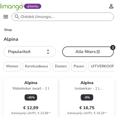
family
Shop
Alpina
1
Populariteit
Alle filters
Wonen
Kerstcadeaus
Dames
Pasen
UITVERKOOP
Alpina
Alpina
Waterkoker zwart - 1 l
Isoleerkan - 1 l
(verrassingsproduct)
-
45
%
-
8
%
€ 12,99
€ 16,75
Adviesprijs (AVP)
:
€ 23,89
*
Adviesprijs (AVP)
:
€ 18,29
*