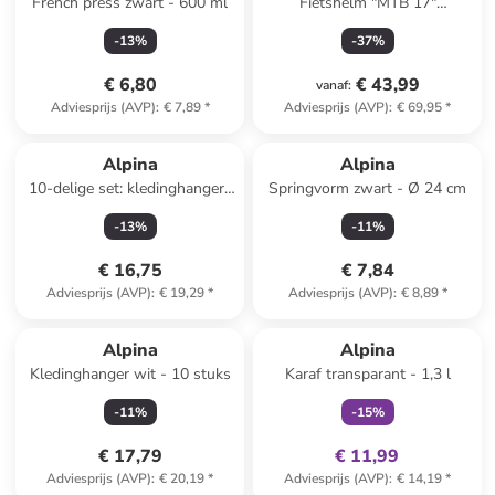
French press zwart - 600 ml
Fietshelm "MTB 17"
auberginekleurig
-
13
%
-
37
%
€ 6,80
€ 43,99
vanaf
:
Adviesprijs (AVP)
:
€ 7,89
*
Adviesprijs (AVP)
:
€ 69,95
*
Alpina
Alpina
10-delige set: kledinghangers
Springvorm zwart - Ø 24 cm
lichtbruin - (B)44 x (H)23 cm
-
13
%
-
11
%
€ 16,75
€ 7,84
Adviesprijs (AVP)
:
€ 19,29
*
Adviesprijs (AVP)
:
€ 8,89
*
family
exclusief
Alpina
Alpina
Kledinghanger wit - 10 stuks
Karaf transparant - 1,3 l
-
11
%
-
15
%
€ 17,79
€ 11,99
Adviesprijs (AVP)
:
€ 20,19
*
Adviesprijs (AVP)
:
€ 14,19
*