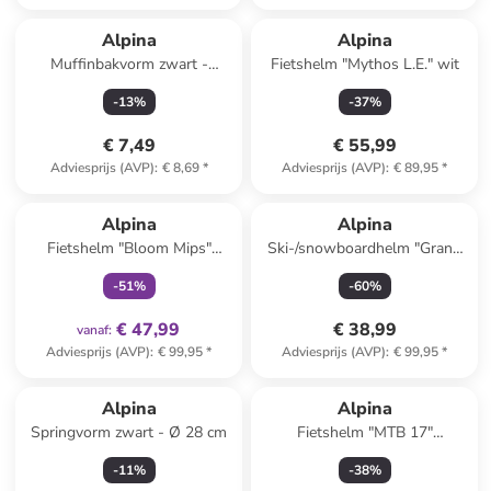
Alpina
Alpina
Muffinbakvorm zwart -
Fietshelm "Mythos L.E." wit
(L)26,5 x (B)35 cm
-
13
%
-
37
%
€ 7,49
€ 55,99
Adviesprijs (AVP)
:
€ 8,69
*
Adviesprijs (AVP)
:
€ 89,95
*
family
exclusief
Alpina
Alpina
Fietshelm "Bloom Mips"
Ski-/snowboardhelm "Grand
lichtbruin
Jr" paars
-
51
%
-
60
%
€ 47,99
€ 38,99
vanaf
:
Adviesprijs (AVP)
:
€ 99,95
*
Adviesprijs (AVP)
:
€ 99,95
*
Alpina
Alpina
Springvorm zwart - Ø 28 cm
Fietshelm "MTB 17"
donkergrijs
-
11
%
-
38
%