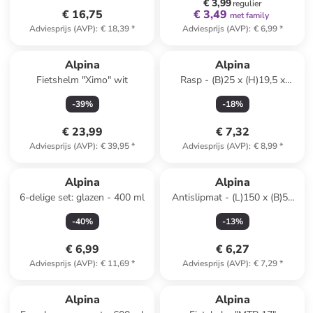
€ 3,99
regulier
€ 16,75
€ 3,49
met family
Adviesprijs (AVP)
:
€ 18,39
*
Adviesprijs (AVP)
:
€ 6,99
*
Alpina
Alpina
Fietshelm "Ximo" wit
Rasp - (B)25 x (H)19,5 x
(D)6,5 cm
-
39
%
-
18
%
(verrassingsproduct)
€ 23,99
€ 7,32
Adviesprijs (AVP)
:
€ 39,95
*
Adviesprijs (AVP)
:
€ 8,99
*
Alpina
Alpina
6-delige set: glazen - 400 ml
Antislipmat - (L)150 x (B)50
cm (verrassingsproduct)
-
40
%
-
13
%
€ 6,99
€ 6,27
Adviesprijs (AVP)
:
€ 11,69
*
Adviesprijs (AVP)
:
€ 7,29
*
Alpina
Alpina