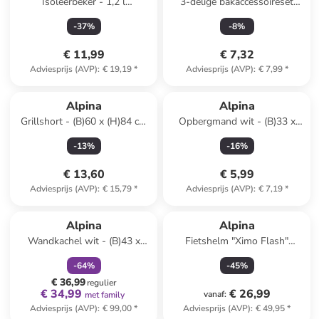
Isoleerbeker - 1,2 l
3-delige bakaccessoireset
(verrassingsproduct)
(verrassingsproduct)
-
37
%
-
8
%
€ 11,99
€ 7,32
Adviesprijs (AVP)
:
€ 19,19
*
Adviesprijs (AVP)
:
€ 7,99
*
Alpina
Alpina
Grillshort - (B)60 x (H)84 cm
Opbergmand wit - (B)33 x
(verrassingsprodukt)
(H)18 x (D)15 cm
-
13
%
-
16
%
€ 13,60
€ 5,99
Adviesprijs (AVP)
:
€ 15,79
*
Adviesprijs (AVP)
:
€ 7,19
*
family
korting
Alpina
Alpina
Wandkachel wit - (B)43 x
Fietshelm "Ximo Flash"
(H)12 x (D)18 cm
zwart/meerkleurig
-
64
%
-
45
%
€ 36,99
regulier
€ 34,99
€ 26,99
vanaf
:
met family
Adviesprijs (AVP)
:
€ 99,00
*
Adviesprijs (AVP)
:
€ 49,95
*