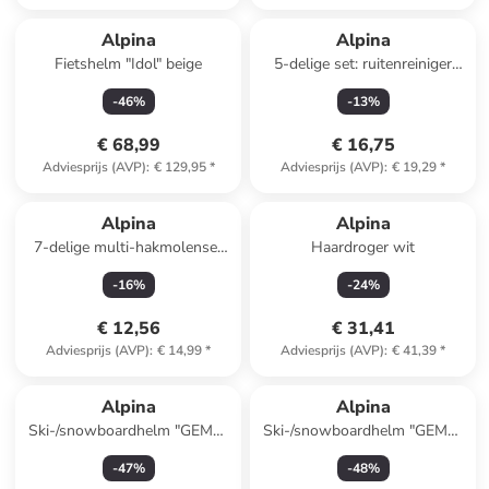
Alpina
Alpina
Fietshelm "Idol" beige
5-delige set: ruitenreiniger
grijs/turquoise
-
46
%
-
13
%
€ 68,99
€ 16,75
Adviesprijs (AVP)
:
€ 129,95
*
Adviesprijs (AVP)
:
€ 19,29
*
Alpina
Alpina
7-delige multi-hakmolenset
Haardroger wit
rood
-
16
%
-
24
%
€ 12,56
€ 31,41
Adviesprijs (AVP)
:
€ 14,99
*
Adviesprijs (AVP)
:
€ 41,39
*
Alpina
Alpina
Ski-/snowboardhelm "GEMS"
Ski-/snowboardhelm "GEMS"
zwart
blauw
-
47
%
-
48
%