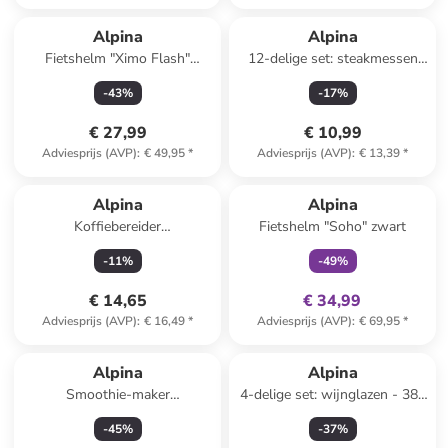
Alpina
Alpina
Fietshelm "Ximo Flash"
12-delige set: steakmessen
citroengroen
zwart - (H)22,8 cm
-
43
%
-
17
%
€ 27,99
€ 10,99
Adviesprijs (AVP)
:
€ 49,95
*
Adviesprijs (AVP)
:
€ 13,39
*
family
exclusief
Alpina
Alpina
Koffiebereider
Fietshelm "Soho" zwart
zilverkleurig/zwart - 1 l
-
11
%
-
49
%
€ 14,65
€ 34,99
Adviesprijs (AVP)
:
€ 16,49
*
Adviesprijs (AVP)
:
€ 69,95
*
Alpina
Alpina
Smoothie-maker
4-delige set: wijnglazen - 380
zilverkleurig/zwart - 300 ml
ml
-
45
%
-
37
%