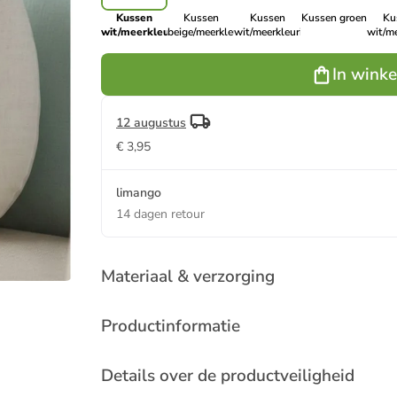
Kussen
Kussen
Kussen
Kussen groen
Ku
wit/meerkleurig
beige/meerkleurig
wit/meerkleurig
wit/me
In wink
12 augustus
€ 3,95
limango
14 dagen retour
Materiaal & verzorging
Productinformatie
Details over de productveiligheid