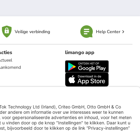
Veilige verbinding
Help Center
cties
limango app
ctueel
Aankomend
limango.de
limango.pl