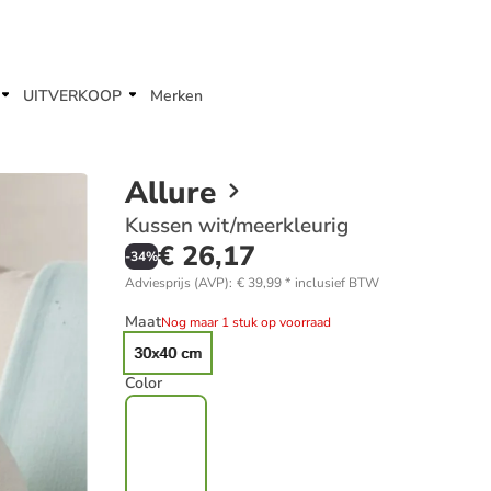
UITVERKOOP
Merken
Allure
Kussen wit/meerkleurig
€ 26,17
-
34
%
Adviesprijs (AVP)
:
€ 39,99
*
inclusief BTW
Maat
Nog maar 1 stuk op voorraad
30x40 cm
Color