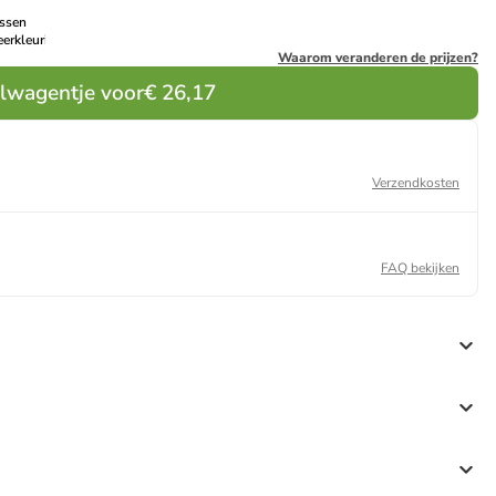
ssen
erkleurig
Waarom veranderen de prijzen?
elwagentje voor
€ 26,17
Verzendkosten
FAQ bekijken