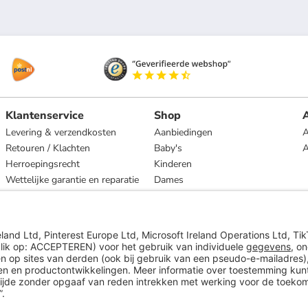
Klantenservice
Shop
A
Levering & verzendkosten
Aanbiedingen
A
Retouren / Klachten
Baby's
Herroepingsrecht
Kinderen
Wettelijke garantie en reparatie
Dames
Heren
Wonen
Merken
* Op basis van de adviesprijs van de fabrikant