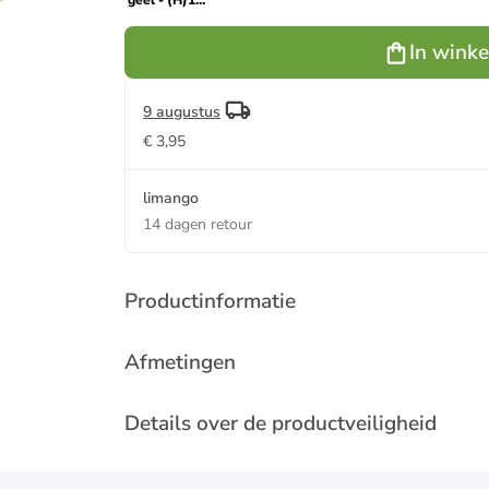
geel - (H)12
x Ø 23,5 cm
In wink
9 augustus
€ 3,95
limango
14 dagen retour
Productinformatie
Afmetingen
Details over de productveiligheid