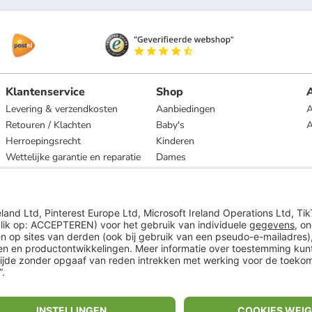
Klantenservice
Shop
A
Levering & verzendkosten
Aanbiedingen
A
Retouren / Klachten
Baby's
Herroepingsrecht
Kinderen
Wettelijke garantie en reparatie
Dames
Heren
Wonen
Merken
* Op basis van de adviesprijs van de fabrikant
** Alle prijsopgaven zijn inclusief belasting en exclusief verzendkosten
ᵃ Bij een minimale bestelwaarde van €15.