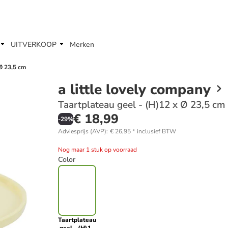
UITVERKOOP
Merken
 Ø 23,5 cm
a little lovely company
Taartplateau geel - (H)12 x Ø 23,5 cm
€ 18,99
-
29
%
Adviesprijs (AVP)
:
€ 26,95
*
inclusief BTW
Nog maar 1 stuk op voorraad
Color
Taartplateau