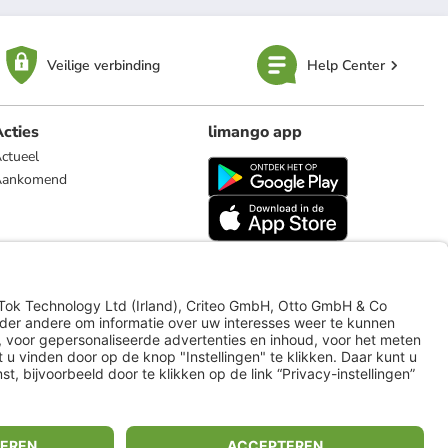
Veilige verbinding
Help Center
cties
limango app
ctueel
Aankomend
limango.de
limango.pl