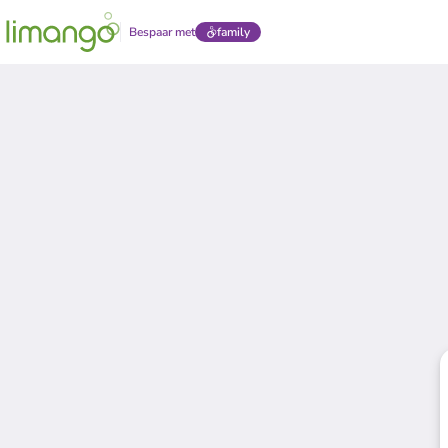
Bespaar met
family