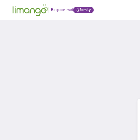
Bespaar met
family