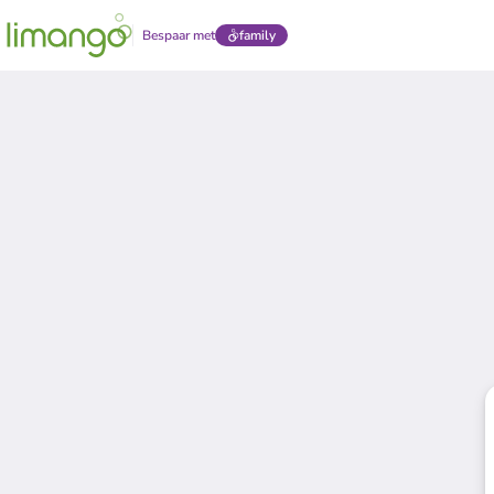
Bespaar met
family