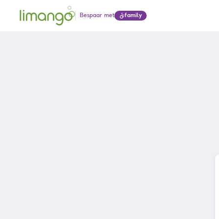
Bespaar met
family