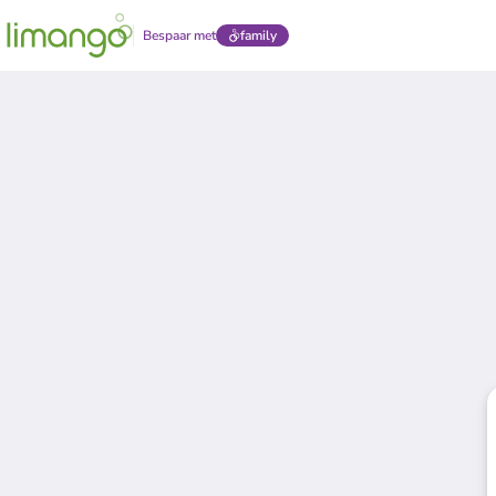
Bespaar met
family