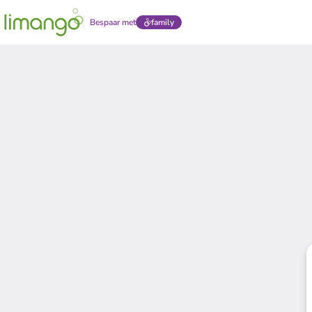
Bespaar met
family