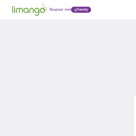
Bespaar met
family