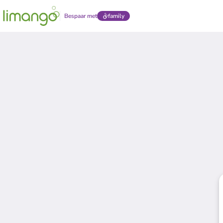
Bespaar met
family