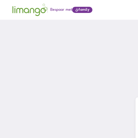
Bespaar met
family